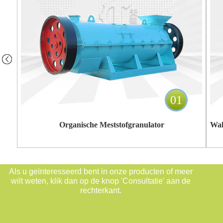
01
Organische Meststofgranulator
Als u geïnteresseerd bent in onze producten of meer
wilt weten, klik dan op de knop 'Consultatie' aan de
rechterkant.