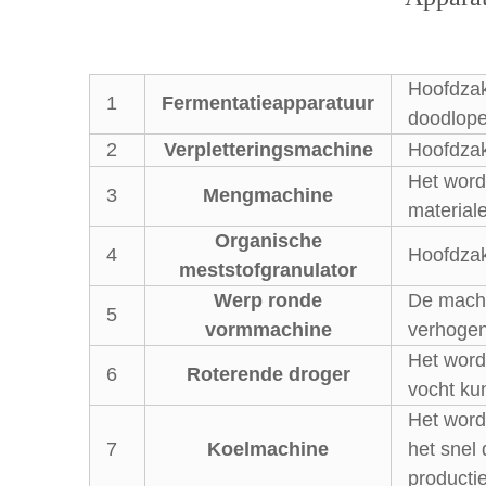
Hoofdzake
1
Fermentatieapparatuur
doodlop
2
Verpletteringsmachine
Hoofdzak
Het word
3
Mengmachine
material
Organische
4
Hoofdzak
meststofgranulator
Werp ronde
De machi
5
vormmachine
verhogen 
Het wordt
6
Roterende droger
vocht ku
Het wordt
7
Koelmachine
het snel
producti