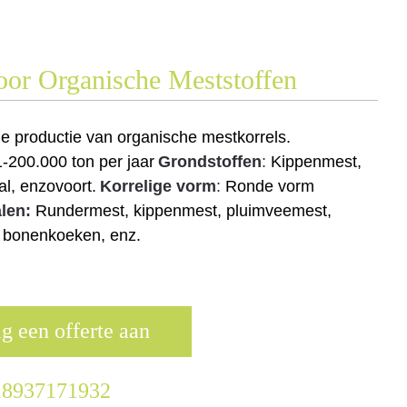
Voor Organische Meststoffen
de productie van organische mestkorrels.
1-200.000 ton per jaar
Grondstoffen
:
Kippenmest,
al, enzovoort.
Korrelige vorm
:
Ronde vorm
len:
Rundermest, kippenmest, pluimveemest,
o, bonenkoeken, enz.
g een offerte aan
18937171932