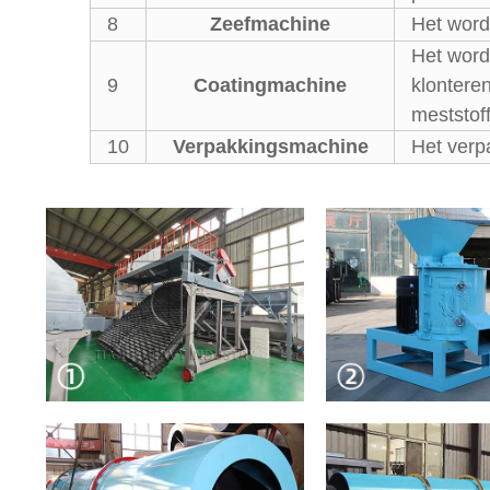
8
Zeefmachine
Het word
Het word
9
Coatingmachine
klonteren
meststof
10
Verpakkingsmachine
Het verp