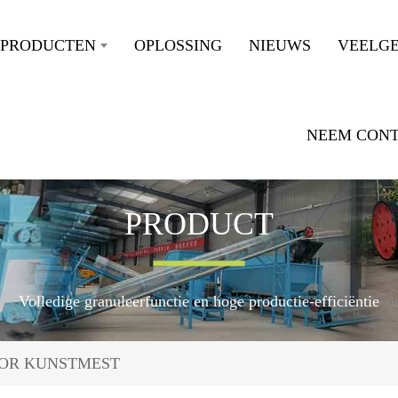
PRODUCTEN
OPLOSSING
NIEUWS
VEELG
NEEM CONT
PRODUCT
Volledige granuleerfunctie en hoge productie-efficiëntie
OOR KUNSTMEST